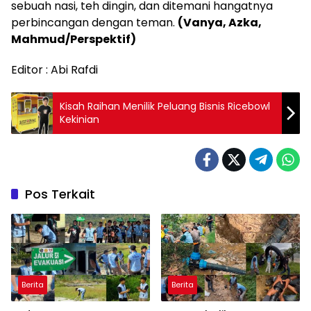
sebuah nasi, teh dingin, dan ditemani hangatnya
perbincangan dengan teman.
(Vanya, Azka,
Mahmud/Perspektif)
Editor : Abi Rafdi
Kisah Raihan Menilik Peluang Bisnis Ricebowl
Kekinian
Pos Terkait
Berita
Berita