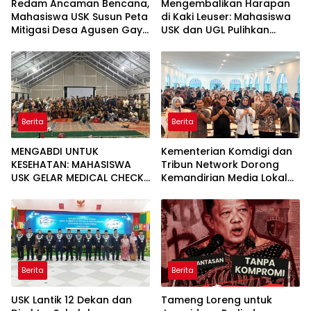
Redam Ancaman Bencana,
Mengembalikan Harapan
Mahasiswa USK Susun Peta
di Kaki Leuser: Mahasiswa
Mitigasi Desa Agusen Gayo
USK dan UGL Pulihkan
Lues
Jaringan Air Bersih di Desa
Agusen
Berita
Berita
MENGABDI UNTUK
Kementerian Komdigi dan
KESEHATAN: MAHASISWA
Tribun Network Dorong
USK GELAR MEDICAL CHECK
Kemandirian Media Lokal
UP GRATIS BAGI WARGA
lewat Workshop di Banda
DESA AGUSEN
Aceh
Berita
Berita
USK Lantik 12 Dekan dan
Tameng Loreng untuk