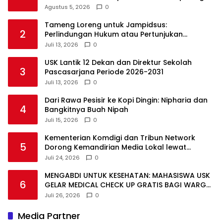
Agustus 5, 2026
0
Tameng Loreng untuk Jampidsus:
2
Perlindungan Hukum atau Pertunjukan
Kekuasaan?
Juli 13, 2026
0
USK Lantik 12 Dekan dan Direktur Sekolah
3
Pascasarjana Periode 2026-2031
Juli 13, 2026
0
Dari Rawa Pesisir ke Kopi Dingin: Nipharia dan
4
Bangkitnya Buah Nipah
Juli 15, 2026
0
Kementerian Komdigi dan Tribun Network
5
Dorong Kemandirian Media Lokal lewat
Workshop di Banda Aceh
Juli 24, 2026
0
MENGABDI UNTUK KESEHATAN: MAHASISWA USK
6
GELAR MEDICAL CHECK UP GRATIS BAGI WARGA
DESA AGUSEN
Juli 26, 2026
0
Media Partner