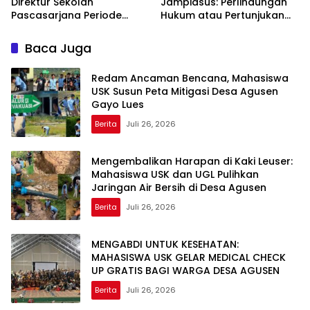
Direktur Sekolah
Jampidsus: Perlindungan
Pascasarjana Periode
Hukum atau Pertunjukan
2026-2031
Kekuasaan?
Baca Juga
Redam Ancaman Bencana, Mahasiswa
USK Susun Peta Mitigasi Desa Agusen
Gayo Lues
Berita
Juli 26, 2026
Mengembalikan Harapan di Kaki Leuser:
Mahasiswa USK dan UGL Pulihkan
Jaringan Air Bersih di Desa Agusen
Berita
Juli 26, 2026
MENGABDI UNTUK KESEHATAN:
MAHASISWA USK GELAR MEDICAL CHECK
UP GRATIS BAGI WARGA DESA AGUSEN
Berita
Juli 26, 2026