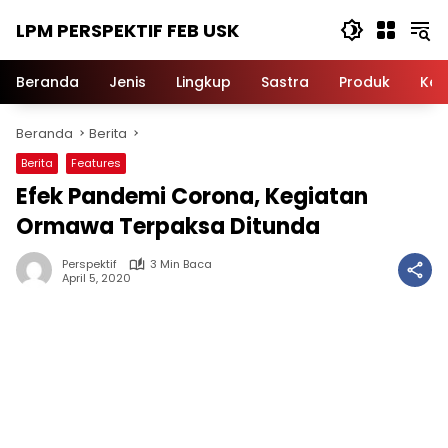
Langsung
LPM PERSPEKTIF FEB USK
ke
konten
Beranda
Jenis
Lingkup
Sastra
Produk
Ker
Beranda
Berita
Berita
Features
Efek Pandemi Corona, Kegiatan
Ormawa Terpaksa Ditunda
Perspektif
3 Min Baca
April 5, 2020