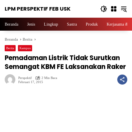
Langsung
LPM PERSPEKTIF FEB USK
ke
konten
Beranda
Jenis
Lingkup
Sastra
Produk
Kerjasama & P
Beranda
Berita
Berita
Kampus
Pemadaman Listrik Tidak Surutkan
Semangat KBM FE Laksanakan Raker
Perspektif
2 Min Baca
Februari 17, 2015