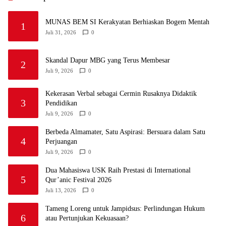
MUNAS BEM SI Kerakyatan Berhiaskan Bogem Mentah
1
Juli 31, 2026
0
Skandal Dapur MBG yang Terus Membesar
2
Juli 9, 2026
0
Kekerasan Verbal sebagai Cermin Rusaknya Didaktik
3
Pendidikan
Juli 9, 2026
0
Berbeda Almamater, Satu Aspirasi: Bersuara dalam Satu
4
Perjuangan
Juli 9, 2026
0
Dua Mahasiswa USK Raih Prestasi di International
5
Qur’anic Festival 2026
Juli 13, 2026
0
Tameng Loreng untuk Jampidsus: Perlindungan Hukum
6
atau Pertunjukan Kekuasaan?