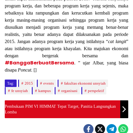
program kerja, dan beberapa program kerja yang sejenis, maka
sebaiknya kita rampungkan dan kerucutkan kembali program
kerja masing-masing organisasi sehingga program kerja yang
diusulkan menjadi program kerja yang memang benar-benar
realistis, yaitu benar adanya dapat dilaksanakan pada periode
2015. Jangan adanya program kerja yang istilahnya “
cat langit
”
atau istilahnya program kerja khayalan. Kita majukan ekonomi
dengan bergerak bersama dan
#BanggaBerbuatBersama
. ” ujar Albar, yang biasa
disapa
Poncut
. []
Tag:
2015
events
fakultas ekonomi unsyiah
fe unsyiah
kampus
organisasi
perspektif
Pembukaan PIM VI HIMMAT Tepat Target, Panitia Langsungkan
Lomba