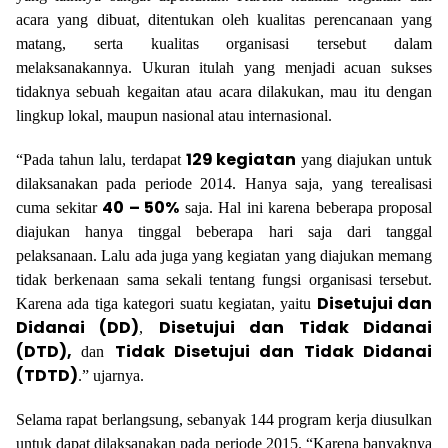
acara yang dibuat, ditentukan oleh kualitas perencanaan yang
matang, serta kualitas organisasi tersebut dalam
melaksanakannya. Ukuran itulah yang menjadi acuan sukses
tidaknya sebuah kegaitan atau acara dilakukan, mau itu dengan
lingkup lokal, maupun nasional atau internasional.
129 kegiatan
“Pada tahun lalu, terdapat
yang diajukan untuk
dilaksanakan pada periode 2014. Hanya saja, yang terealisasi
40 – 50%
cuma sekitar
saja. Hal ini karena beberapa proposal
diajukan hanya tinggal beberapa hari saja dari tanggal
pelaksanaan. Lalu ada juga yang kegiatan yang diajukan memang
tidak berkenaan sama sekali tentang fungsi organisasi tersebut.
Disetujui dan
Karena ada tiga kategori suatu kegiatan, yaitu
Didanai (DD)
Disetujui dan Tidak Didanai
,
(DTD),
Tidak Disetujui dan Tidak Didanai
dan
(TDTD)
.” ujarnya.
Selama rapat berlangsung, sebanyak 144 program kerja diusulkan
untuk dapat dilaksanakan pada periode 2015. “Karena banyaknya