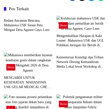
Pos Terkait
Berita
Redam Ancaman Bencana,
Mahasiswa USK Susun Peta
Berita
Mitigasi Desa Agusen Gayo Lues
Mengembalikan Harapan di Kaki
Leuser: Mahasiswa USK dan UGL
Pulihkan Jaringan Air Bersih di
Berita
Desa Agusen
Kementerian Komdigi dan Tribun
Network Dorong Kemandirian
Media Lokal lewat Workshop di
Berita
Banda Aceh
MENGABDI UNTUK
KESEHATAN: MAHASISWA
USK GELAR MEDICAL CHECK
UP GRATIS BAGI WARGA
DESA AGUSEN
Berita