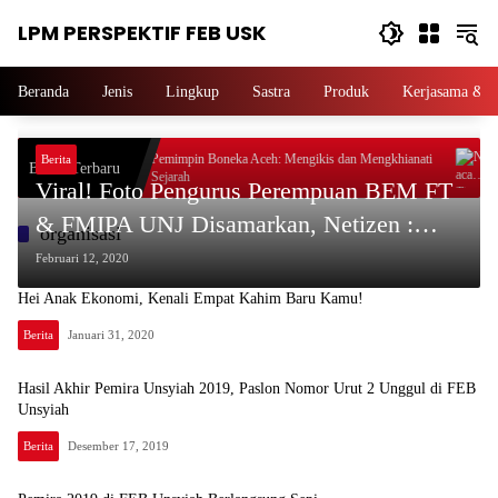
Langsung
LPM PERSPEKTIF FEB USK
ke
konten
Beranda
Jenis
Lingkup
Sastra
Produk
Kerjasama & P
 Bogem
Pemimpin Boneka Aceh: Mengikis dan Mengkhianati
Ne
Berita
Berita Terbaru
Sejarah
Di
Viral! Foto Pengurus Perempuan BEM FT
& FMIPA UNJ Disamarkan, Netizen :
organisasi
Diskriminasi Patriarki?
Februari 12, 2020
Hei Anak Ekonomi, Kenali Empat Kahim Baru Kamu!
Berita
Januari 31, 2020
Hasil Akhir Pemira Unsyiah 2019, Paslon Nomor Urut 2 Unggul di FEB
Unsyiah
Berita
Desember 17, 2019