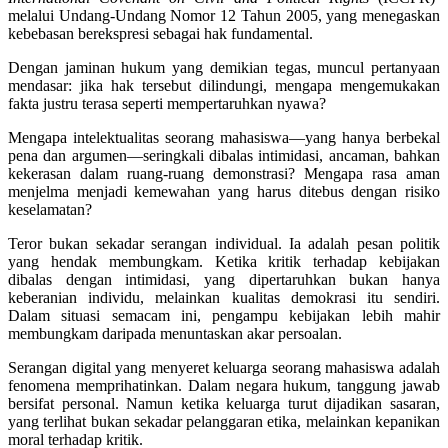
melalui Undang-Undang Nomor 12 Tahun 2005, yang menegaskan
kebebasan berekspresi sebagai hak fundamental.
Dengan jaminan hukum yang demikian tegas, muncul pertanyaan
mendasar: jika hak tersebut dilindungi, mengapa mengemukakan
fakta justru terasa seperti mempertaruhkan nyawa?
Mengapa intelektualitas seorang mahasiswa—yang hanya berbekal
pena dan argumen—seringkali dibalas intimidasi, ancaman, bahkan
kekerasan dalam ruang-ruang demonstrasi? Mengapa rasa aman
menjelma menjadi kemewahan yang harus ditebus dengan risiko
keselamatan?
Teror bukan sekadar serangan individual. Ia adalah pesan politik
yang hendak membungkam. Ketika kritik terhadap kebijakan
dibalas dengan intimidasi, yang dipertaruhkan bukan hanya
keberanian individu, melainkan kualitas demokrasi itu sendiri.
Dalam situasi semacam ini, pengampu kebijakan lebih mahir
membungkam daripada menuntaskan akar persoalan.
Serangan digital yang menyeret keluarga seorang mahasiswa adalah
fenomena memprihatinkan. Dalam negara hukum, tanggung jawab
bersifat personal. Namun ketika keluarga turut dijadikan sasaran,
yang terlihat bukan sekadar pelanggaran etika, melainkan kepanikan
moral terhadap kritik.