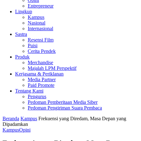
Opini
Entrepreneur
Lingkup
Kampus
Nasional
Internasional
Sastra
Resensi Film
Puisi
Cerita Pendek
Produk
Merchandise
Majalah LPM Perspektif
Kerjasama & Periklanan
Media Partner
Paid Promote
Tentang Kami
Pengurus
Pedoman Pemberitaan Media Siber
Pedoman Pengiriman Suara Pembaca
Beranda
Kampus
Frekuensi yang Diredam, Masa Depan yang
Dipadamkan
Kampus
Opini