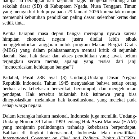
hampa. Ia berangkat dari kejadian tragis mengenai seorang anak
sekolah dasar (SD) di Kabupaten Ngada, Nusa Tenggara Timur,
yang mengakhiri hidupnya pada 29 Januari 2026 karena tak mampu
memenuhi kebutuhan pendidikan paling dasar: selembar kertas dan
setitik tinta.
Ketika harapan masa depan bangsa meregang nyawa karena
himpitan ekonomi, negara justru dinilai lebih sibuk
menggelontorkan anggaran untuk program Makan Bergizi Gratis
(MBG) yang dalam pelaksanaannya menuai kritik di sejumlah
daerah. Saat hak dasar dan akses pendidikan yang layak belum
terjangkau secara merata, apalagi yang tersisa dari janji
“mencerdaskan kehidupan bangsa”?
Padahal, Pasal 28E ayat (3) Undang-Undang Dasar Negara
Republik Indonesia Tahun 1945 menyatakan bahwa setiap orang
berhak atas kebebasan berserikat, berkumpul, dan mengeluarkan
pendapat. Hak tersebut bukanlah hak istimewa yang bisa
dinegosiasikan, melainkan hak konstitusional yang melekat pada
setiap warga negara.
Dalam kerangka hukum nasional, Indonesia juga memiliki Undang-
Undang Nomor 39 Tahun 1999 tentang Hak Asasi Manusia (HAM)
yang menjamin perlindungan terhadap kebebasan berpendapat.
Bahkan di tingkat internasional, Indonesia telah meratifikasi
International Covenant on Civil and Political Rights
(ICCPR)