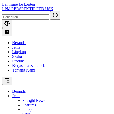
Langsung ke konten
LPM PERSPEKTIF FEB USK
Beranda
Jenis
Lingkup
Sastra
Produk
Kerjasama & Periklanan
Tentang Kami
Beranda
Jenis
Straight News
Features
Indepth