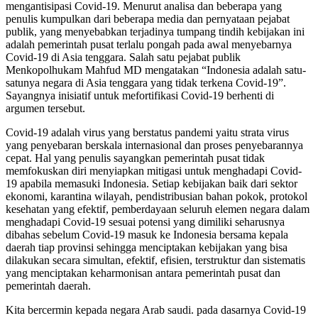
mengantisipasi Covid-19. Menurut analisa dan beberapa yang
penulis kumpulkan dari beberapa media dan pernyataan pejabat
publik, yang menyebabkan terjadinya tumpang tindih kebijakan ini
adalah pemerintah pusat terlalu pongah pada awal menyebarnya
Covid-19 di Asia tenggara. Salah satu pejabat publik
Menkopolhukam Mahfud MD mengatakan “Indonesia adalah satu-
satunya negara di Asia tenggara yang tidak terkena Covid-19”.
Sayangnya inisiatif untuk mefortifikasi Covid-19 berhenti di
argumen tersebut.
Covid-19 adalah virus yang berstatus pandemi yaitu strata virus
yang penyebaran berskala internasional dan proses penyebarannya
cepat. Hal yang penulis sayangkan pemerintah pusat tidak
memfokuskan diri menyiapkan mitigasi untuk menghadapi Covid-
19 apabila memasuki Indonesia. Setiap kebijakan baik dari sektor
ekonomi, karantina wilayah, pendistribusian bahan pokok, protokol
kesehatan yang efektif, pemberdayaan seluruh elemen negara dalam
menghadapi Covid-19 sesuai potensi yang dimiliki seharusnya
dibahas sebelum Covid-19 masuk ke Indonesia bersama kepala
daerah tiap provinsi sehingga menciptakan kebijakan yang bisa
dilakukan secara simultan, efektif, efisien, terstruktur dan sistematis
yang menciptakan keharmonisan antara pemerintah pusat dan
pemerintah daerah.
Kita bercermin kepada negara Arab saudi. pada dasarnya Covid-19