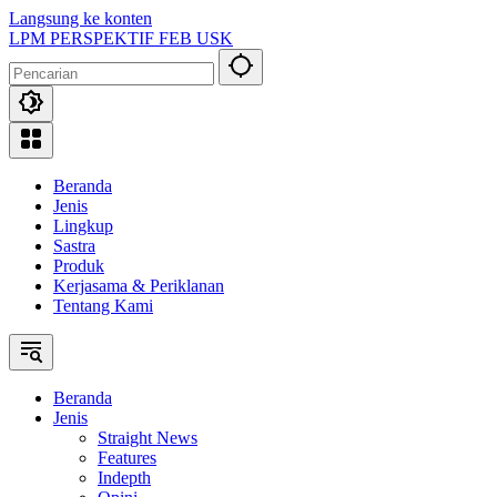
Langsung ke konten
LPM PERSPEKTIF FEB USK
Beranda
Jenis
Lingkup
Sastra
Produk
Kerjasama & Periklanan
Tentang Kami
Beranda
Jenis
Straight News
Features
Indepth