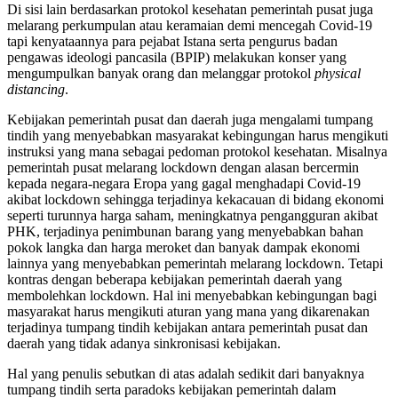
Di sisi lain berdasarkan protokol kesehatan pemerintah pusat juga
melarang perkumpulan atau keramaian demi mencegah Covid-19
tapi kenyataannya para pejabat Istana serta pengurus badan
pengawas ideologi pancasila (BPIP) melakukan konser yang
mengumpulkan banyak orang dan melanggar protokol
physical
distancing
.
Kebijakan pemerintah pusat dan daerah juga mengalami tumpang
tindih yang menyebabkan masyarakat kebingungan harus mengikuti
instruksi yang mana sebagai pedoman protokol kesehatan. Misalnya
pemerintah pusat melarang lockdown dengan alasan bercermin
kepada negara-negara Eropa yang gagal menghadapi Covid-19
akibat lockdown sehingga terjadinya kekacauan di bidang ekonomi
seperti turunnya harga saham, meningkatnya pengangguran akibat
PHK, terjadinya penimbunan barang yang menyebabkan bahan
pokok langka dan harga meroket dan banyak dampak ekonomi
lainnya yang menyebabkan pemerintah melarang lockdown. Tetapi
kontras dengan beberapa kebijakan pemerintah daerah yang
membolehkan lockdown. Hal ini menyebabkan kebingungan bagi
masyarakat harus mengikuti aturan yang mana yang dikarenakan
terjadinya tumpang tindih kebijakan antara pemerintah pusat dan
daerah yang tidak adanya sinkronisasi kebijakan.
Hal yang penulis sebutkan di atas adalah sedikit dari banyaknya
tumpang tindih serta paradoks kebijakan pemerintah dalam