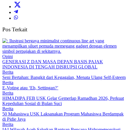
Pos Terkait
Opini
GENERASI Z DAN MASA DEPAN BASIS PAJAK
INDONESIA DI TENGAH DISRUPSI GLOBAL
Berita
Seni Bertahan: Bangkit dari Kegagalan, Menata Ulang Self-Esteem
Berita
E-Voting atau ‘Eh, Settingan?’
Berita
HIMADIPA FEB USK Gelar Gemerlap Ramadhan 2026, Perkuat
Kepedulian Sosial di Bulan Suci
Berita
50 Mahasiswa USK Laksanakan Program Mahasiswa Berdampak
di Pidie Jaya
Berita
IAI Wilayah Aceh Salurkan Bantuan Bencana Hidrometeorologi