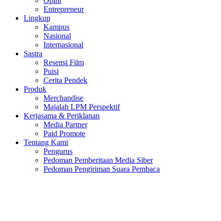
Opini
Entrepreneur
Lingkup
Kampus
Nasional
Internasional
Sastra
Resensi Film
Puisi
Cerita Pendek
Produk
Merchandise
Majalah LPM Perspektif
Kerjasama & Periklanan
Media Partner
Paid Promote
Tentang Kami
Pengurus
Pedoman Pemberitaan Media Siber
Pedoman Pengiriman Suara Pembaca